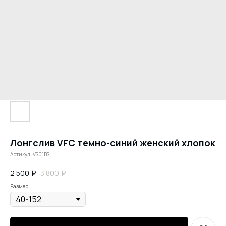
Лонгслив VFC темно-синий женский хлопок
Артикул:
VS01BS
2 500
₽
3 800
₽
Размер