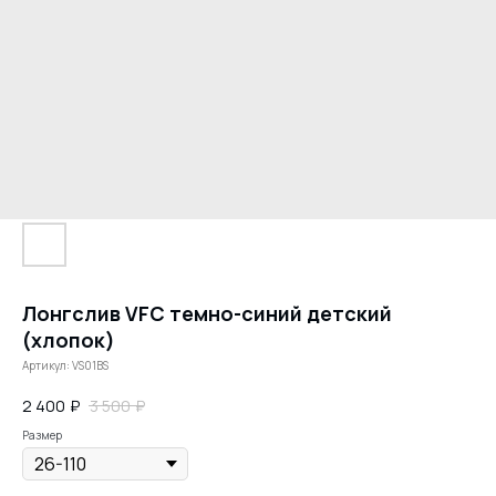
Лонгслив VFC темно-синий детский
(хлопок)
Артикул:
VS01BS
2 400
₽
3 500
₽
Размер