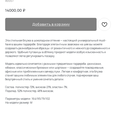
R0007
14000,00
₽
Добавить в корзину
Эта стильная блузка в шоколадном оттенке — настоящий универсальный must-
have в вашем гардеробе. Благодаря элегантным завязкам на шее вы можете
создавать разнообразные образцы: от романтичного и нежного до современного и
дерзкого. Удобные пуговицы в обтяжку придают модели особую изысканность и
позволяют легко регулировать посадку.
Модель идеально сочетается с разными предметами гардероба: джинсами,
юбками, классическими брюками или шортами — создавайте повседневные,
офисные или приближенные к вечеру луки. Легкая и комфортная, эта блузка
станет вашим любимым элементом для любого случая, подчеркивая ваш
безупречный стиль и умение сочетать детали.
Состав: полиэстер-72%, вискоза-21%, эластан-7%;
Подклад: 52% полиэстер, 48% вискоза;
Параметры модели: 164/95/79/102
На модели размер: М