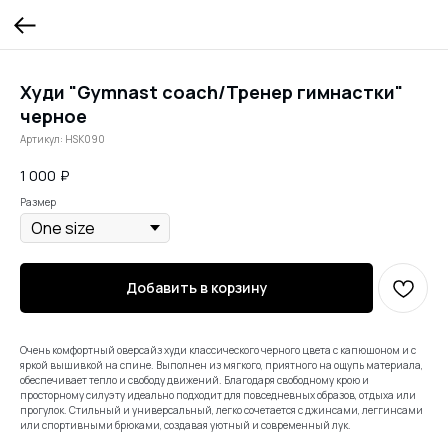
Худи "Gymnast coach/Тренер гимнастки"
черное
Артикул:
HSK090
1 000
₽
Размер
Добавить в корзину
Очень комфортный оверсайз худи классического черного цвета с капюшоном и с
яркой вышивкой на спине. Выполнен из мягкого, приятного на ощупь материала,
обеспечивает тепло и свободу движений. Благодаря свободному крою и
просторному силуэту идеально подходит для повседневных образов, отдыха или
прогулок. Стильный и универсальный, легко сочетается с джинсами, леггинсами
или спортивными брюками, создавая уютный и современный лук.