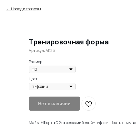
Назад к товарам
Тренировочная форма
Артикул:
AK28
Размер
Цвет
Нет в наличии
Майка+Шорты С 2 стрелками белый+тифани.Шорты прямые