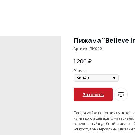
Пижама "Believe in
Артикул:
BIY002
₽
1 200
Размер
Заказать
Легкая майка на тонких лямках — 
из мягкого и дышащего материала, 
гармоничный и удобный комплект. 
комфорт, а универсальный дизайн 