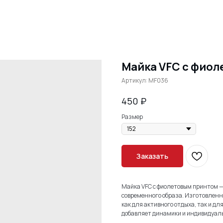
Майка VFC с фио
Артикул:
MF036
₽
450
Размер
Заказать
Майка VFC с фиолетовым принтом — 
современного образа. Изготовленн
как для активного отдыха, так и д
добавляет динамики и индивидуаль