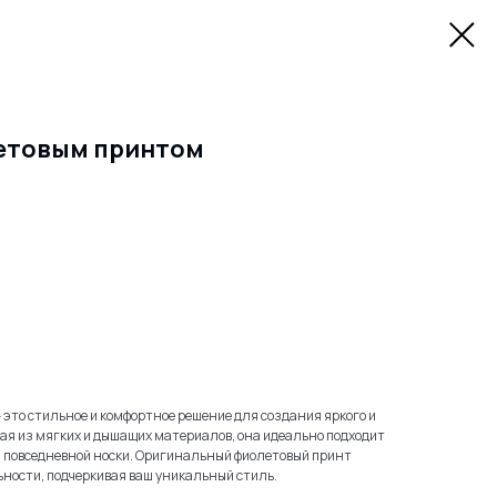
летовым принтом
это стильное и комфортное решение для создания яркого и
ая из мягких и дышащих материалов, она идеально подходит
ля повседневной носки. Оригинальный фиолетовый принт
ности, подчеркивая ваш уникальный стиль.