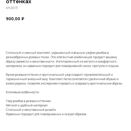
оттенках
KPLR073
900,00
₽
Заказать
Стильный и нежный комплект, украшенный изящным узором ромбов в
разнообразных розовых тонах. Эта элегантная комбинация придаст вашему
образу свежести и женственности. Изготовленный из мягкого и комфортного
материала, он идеально подходит для повседневной носки, прогулок и отдыха.
Яркие розовые оттенки и оригинальный узор создают привлекательный и
гармоничный внешний вид. Комплект легко сочетается с различной обувью и
аксессуарами, позволяя экспериментировать и создавать оригинальные образы.
Ключевые особенности:
Узор ромбов в розовых оттенках
Мягкий и удобный материал
Стильный и женственный дизайн
Идеально подходит для повседневных и кэжуал образов