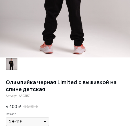
Олимпийка черная Limited с вышивкой на
спине детская
Артикул:
AA03BZ
4 400
₽
6 500
₽
Размер