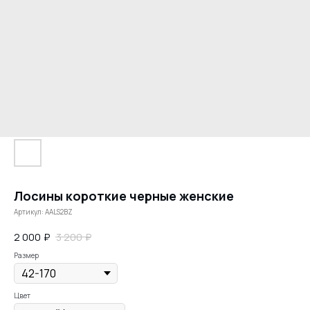
Лосины короткие черные женские
Артикул:
AALS2BZ
2 000
₽
3 200
₽
Размер
Цвет