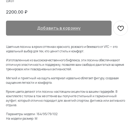
LSK01
2200,00
₽
Добавить в корзину
Цветные лосины в ярких оттенках красного, розового и бежевого от VFC — это
идеальный выбор для тех, кто ценит стиль и комфорт.
Изготовленные из высококачественного бифлекса, эти лосины обеспечивают
отличную эластичность и поддержку, позволяя вам свободно двигаться во время
тренировок или повседневных активностей.
Мягкий и приятный на ощупь материал идеально облегает фигуру, создавая
ощущение легкости и комфорта.
Яркие цвета делают эти лосины настоящим акцентом в вашем гардеробе. В
комплекте с топом в том же оттенке вы получите стильный и гармоничный
аутфит, который отлично подходит для занятий спортом, фитнеса или активного
отдыха.
Параметры модели: 164/95/79/102
На модели размер: М