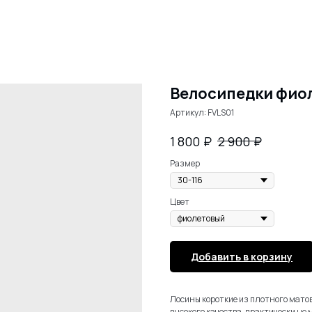
Велосипедки фио
Артикул:
FVLS01
₽
₽
1 800
2 900
Размер
Цвет
Добавить в корзину
Лосины короткие из плотного матов
высокого качества, практически не 