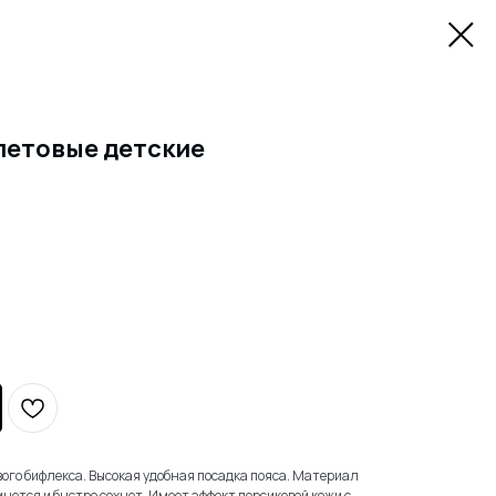
летовые детские
ого бифлекса. Высокая удобная посадка пояса. Материал
мнется и быстро сохнет. Имеет эффект персиковой кожи с