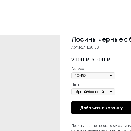
Лосины черные с 
Артикул:
LS01BS
₽
₽
2 100
3 500
Размер
Цвет
Добавить в корзину
Лосины черные высокого качества и
активного использования. Имеют в