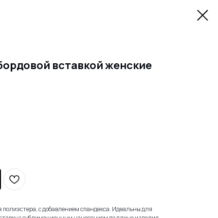
бордовой вставкой женские
з полиэстера, с добавлением спандекса. Идеальны для
ставку с сублимационным нанесением по длине изделия.