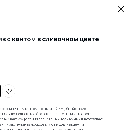
в с кантом в сливочном цвете
ке со сливочным кантом — стильный и удобный элемент
ет для повседневных образов. Выполненный из мягкого,
еспечивает комфорт и тепло. Изящный сливочный цвет создаёт
 кант и застежка-замок добавляют модели акцент и
 отлично сочетается с различными вещами и станет