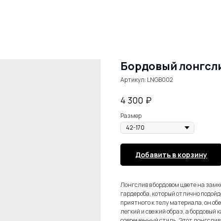
Бордовый лонгсли
Артикул:
LNGB002
₽
4 300
Размер
Добавить в корзину
Лонгслив в бордовом цвете на зам
гардероба, который отлично подойд
приятного к телу материала, он об
легкий и свежий образ, а бордовый
современный стиль. Этот лонгслив