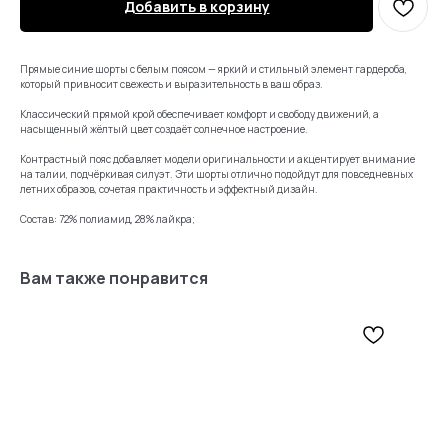
Добавить в корзину
Прямые синие шорты с белым поясом — яркий и стильный элемент гардероба,
который привносит свежесть и выразительность в ваш образ.
Классический прямой крой обеспечивает комфорт и свободу движений, а
насыщенный жёлтый цвет создаёт солнечное настроение.
Контрастный пояс добавляет модели оригинальности и акцентирует внимание
на талии, подчёркивая силуэт. Эти шорты отлично подойдут для повседневных
летних образов, сочетая практичность и эффектный дизайн.
Состав: 72% полиамид, 28% лайкра;
Вам также понравится