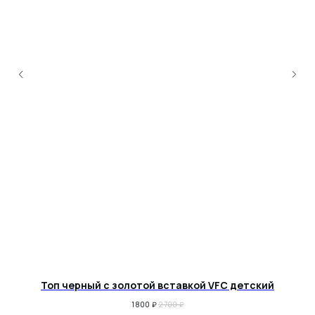
Топ черный c золотой вставкой VFC детский
1 800
₽
2 700
₽