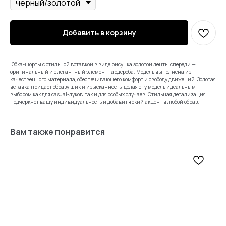
Добавить в корзину
Юбка-шорты с стильной вставкой в виде рисунка золотой ленты спереди —
оригинальный и элегантный элемент гардероба. Модель выполнена из
качественного материала, обеспечивающего комфорт и свободу движений. Золотая
вставка придает образу шик и изысканность, делая эту модель идеальным
выбором как для casual-луков, так и для особых случаев. Стильная детализация
подчеркнет вашу индивидуальность и добавит яркий акцент в любой образ.
Вам также понравится