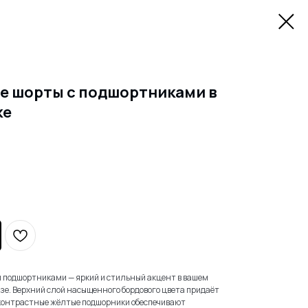
е шорты с подшортниками в
ке
 подшортниками — яркий и стильный акцент в вашем
зе. Верхний слой насыщенного бордового цвета придаёт
 контрастные жёлтые подшорники обеспечивают