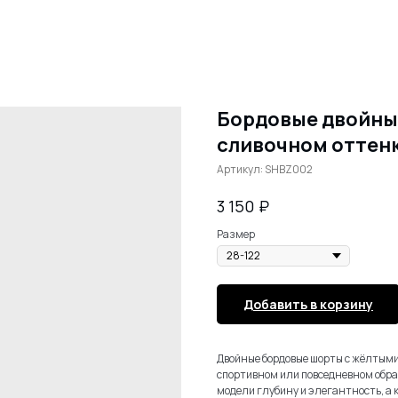
Бордовые двойны
сливочном оттен
Артикул:
SHBZ002
₽
3 150
Размер
Добавить в корзину
Двойные бордовые шорты с жёлтыми
спортивном или повседневном обра
модели глубину и элегантность, а