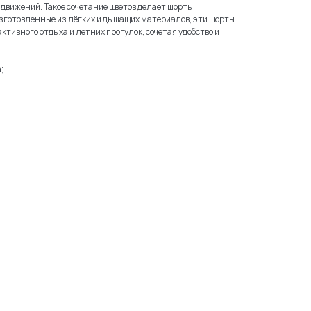
движений. Такое сочетание цветов делает шорты
готовленные из лёгких и дышащих материалов, эти шорты
ктивного отдыха и летних прогулок, сочетая удобство и
;