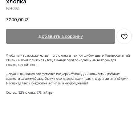
хлопка
FSPF002
3200,00
₽
Добавить в корзину
Футболка из высококачественного хлопка в нежно-голубом цвете. Универсальный
стиль и мягкая приятная к телу ткань делают её идеальным выбором для
повседневной носки.
Легкая и дышащая, эта футболка подчеркнет вашу уникальность и добавит
свежести вашему образу. Отлично сочетается с джинсами, шортами или юбками.
Наслаждайтесь комфортом и стилем в каждой детали!
Состав: 92% хлопка, 8% лайкра;