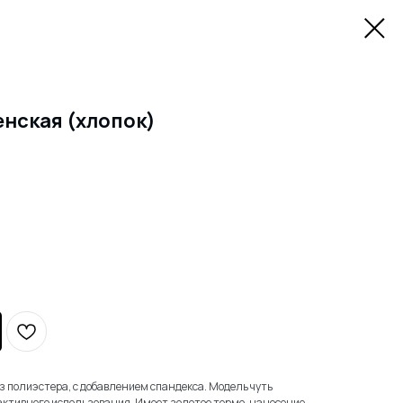
енская (хлопок)
из полиэстера, с добавлением спандекса. Модель чуть
активного использования. Имеет золотое термо-нанесение.