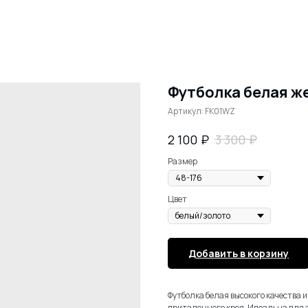
Футболка белая ж
Артикул:
FK01WZ
₽
₽
2 100
3 300
Размер
Цвет
Добавить в корзину
Футболка белая высокого качества 
приталенного кроя. Идеальна для 