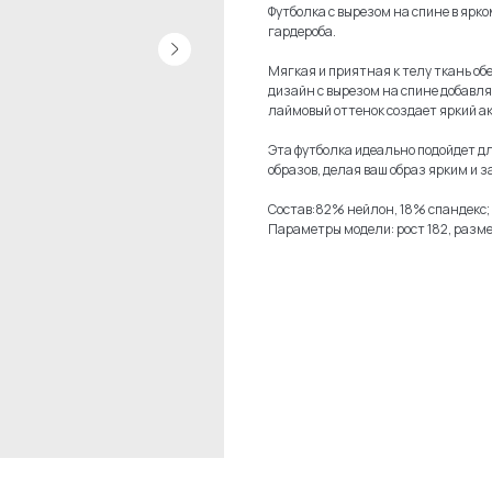
Футболка с вырезом на спине в ярк
гардероба.
Мягкая и приятная к телу ткань об
дизайн с вырезом на спине добавл
лаймовый оттенок создает яркий а
Эта футболка идеально подойдет дл
образов, делая ваш образ ярким и
Состав:82% нейлон, 18% спандекс;
Параметры модели: рост 182, разме