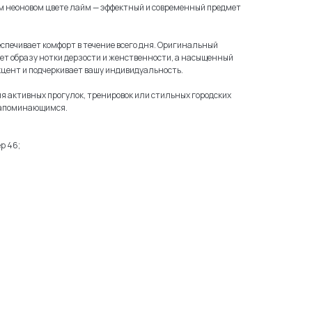
ом неоновом цвете лайм — эффектный и современный предмет
еспечивает комфорт в течение всего дня. Оригинальный
яет образу нотки дерзости и женственности, а насыщенный
кцент и подчеркивает вашу индивидуальность.
я активных прогулок, тренировок или стильных городских
 запоминающимся.
р 46;