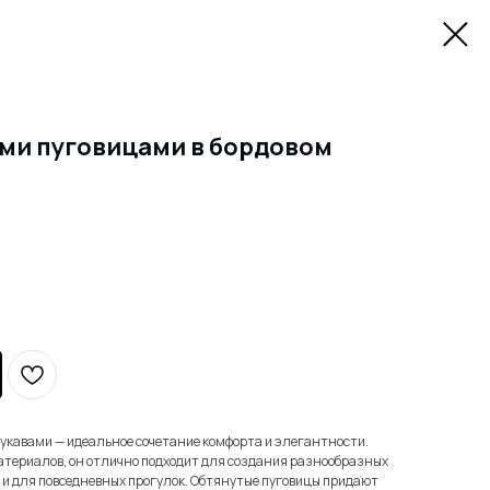
ми пуговицами в бордовом
рукавами — идеальное сочетание комфорта и элегантности.
териалов, он отлично подходит для создания разнообразных
ак и для повседневных прогулок. Обтянутые пуговицы придают